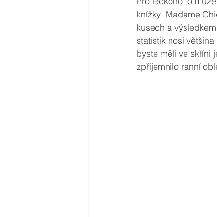
Pro leckoho to může b
knížky "Madame Chic"
kusech a výsledkem b
statistik nosí většin
byste měli ve skříni
zpříjemnilo ranní obl