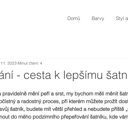
Domů
Barvy
Styl a
 11. 2023
Minut čtení: 4
ní - cesta k lepšímu šatn
a pravidelně mění peří a srst, my bychom měli měnit šatn
 očistný a radostný proces, při kterém můžete prožít dost
svůj šatník, budete mít větší přehled a nebudete příště 
dnout do mého podzimního přepeřování šatníku, kde vá