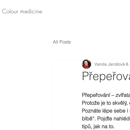
Colour medicine
All Posts
Vanda Jarošová
8.
Přepeřová
Přepeřování – zvířat
Protože je to skvělý,
Poznáte lépe sebe i 
blbě“. Pojďte nahlé
tipů, jak na to.