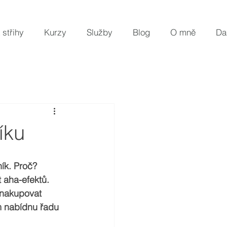
 střihy
Kurzy
Služby
Blog
O mně
Da
íku
ík. Proč? 
 aha-efektů. 
„nakupovat 
m nabídnu řadu 