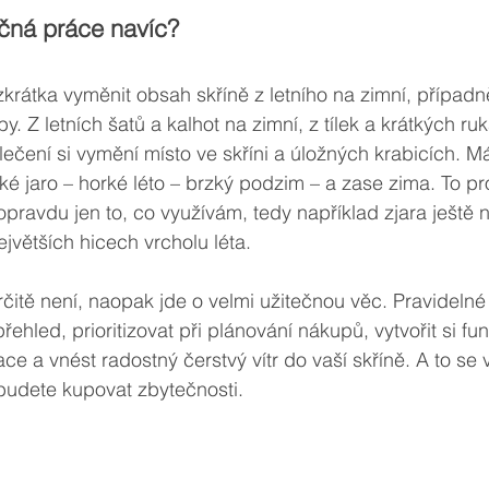
ečná práce navíc?
krátka vyměnit obsah skříně z letního na zimní, případ
. Z letních šatů a kalhot na zimní, z tílek a krátkých ru
lečení si vymění místo ve skříni a úložných krabicích. M
ké jaro – horké léto – brzký podzim – a zase zima. To pro
opravdu jen to, co využívám, tedy například zjara ještě 
ejvětších hicech vrcholu léta. 
čitě není, naopak jde o velmi užitečnou věc. Pravidelné
hled, prioritizovat při plánování nákupů, vytvořit si fung
e a vnést radostný čerstvý vítr do vaší skříně. A to se v
budete kupovat zbytečnosti. 