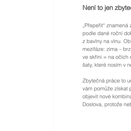
Není to jen zbyt
„Přepeřit“ znamená z
podle dané roční doby
z bavlny na vlnu. Ob
mezifáze: zima – brz
ve skříni = na očích 
šaty, které nosím v n
Zbytečná práce to ur
vám pomůže získat pře
objevit nové kombinac
Doslova, protože ne