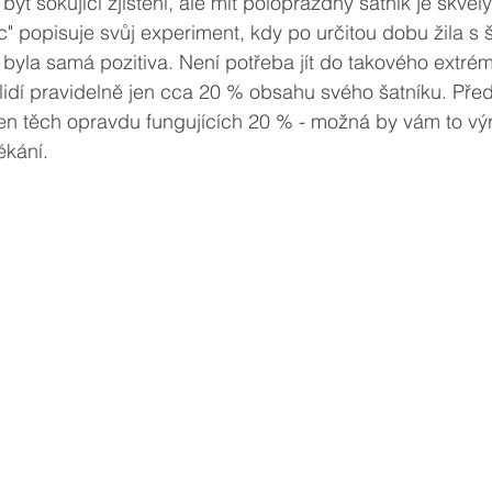
ýt šokující zjištění, ale mít poloprázdný šatník je skvělý
 popisuje svůj experiment, kdy po určitou dobu žila s 
yla samá pozitiva. Není potřeba jít do takového extrému
a lidí pravidelně jen cca 20 % obsahu svého šatníku. Před
 jen těch opravdu fungujících 20 % - možná by vám to vý
ékání.