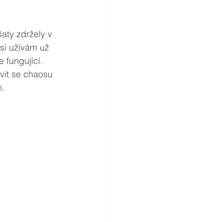
aty zdržely v 
 si užívám už 
e fungující. 
vit se chaosu 
m.