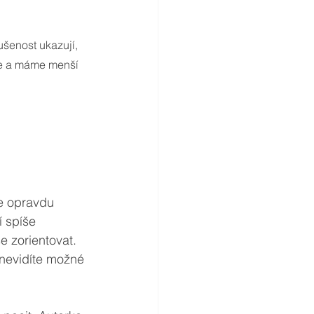
ušenost ukazují, 
je a máme menší 
e opravdu 
í spíše 
 zorientovat. 
 nevidíte možné 