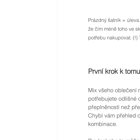
Prázdný šatník = úleva.
že čím méně toho ve sk
potřebu nakupovat. (!)
První krok k tomu
Mix všeho oblečení 
potřebujete odlišné 
přeplněností než pře
Chybí vám přehled o 
kombinace. 