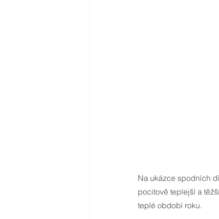
Na ukázce spodních dílů
pocitově teplejší a těžš
teplé období roku. 