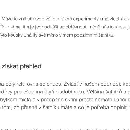
 Může to znít překvapivě, ale různé experimenty i má vlastní zk
říni máme, tím je jednodušší se obléknout, méně nás to stresu
 Tyto kousky uhájily své místo v mém podzimním šatníku.
 získat přehled
na celý rok rovná se chaos. Zvlášť v našem podnebí, kd
oděvy pro všechna čtyři období roku. Většina šatníků trp
bytkem místa a v přecpané skříni prostě nemáte šanci se
tom, co přesně v šatníku máte a co je potřeba doplnit,