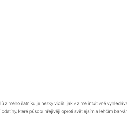
 z mého šatníku je hezky vidět, jak v zimě intuitivně vyhledáv
í odstíny, které působí hřejivěji oproti světlejším a lehčím barv