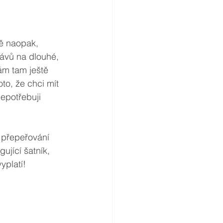
ně naopak, 
kávů na dlouhé, 
ám tam ještě 
to, že chci mít 
nepotřebuji 
 přepeřování 
ující šatník, 
yplatí! 