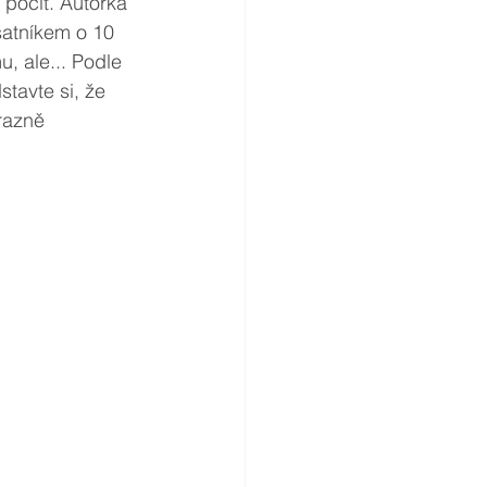
 pocit. Autorka 
šatníkem o 10 
, ale... Podle 
stavte si, že 
razně 