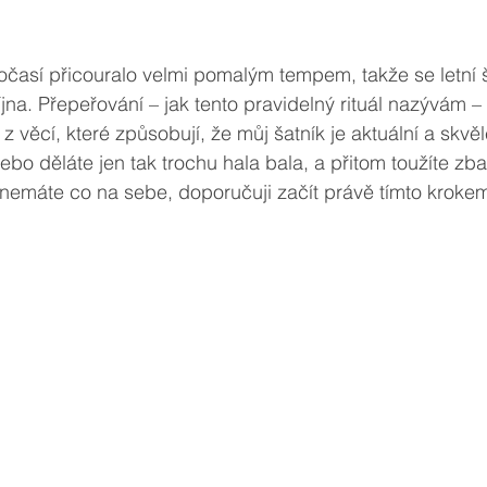
časí přicouralo velmi pomalým tempem, takže se letní š
jna. Přepeřování – jak tento pravidelný rituál nazývám –
 z věcí, které způsobují, že můj šatník je aktuální a skvěl
ebo děláte jen tak trochu hala bala, a přitom toužíte zba
e nemáte co na sebe, doporučuji začít právě tímto kroke