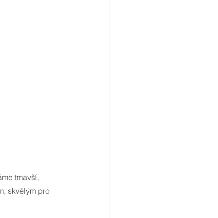
áme tmavší, 
ám, skvělým pro 