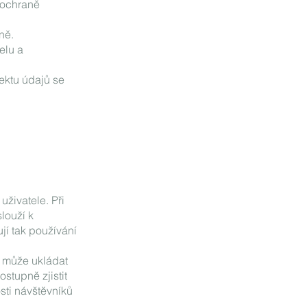
o ochraně
ně.
elu a
ektu údajů se
uživatele. Při
louží k
jí tak používání
i může ukládat
stupně zjistit
sti návštěvníků