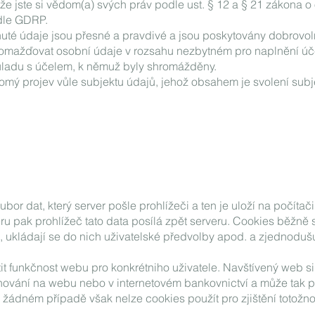
 že jste si vědom(a) svých práv podle ust. § 12 a § 21 zákona 
dle GDRP.
nuté údaje jsou přesné a pravdivé a jsou poskytovány dobrovol
romažďovat osobní údaje v rozsahu nezbytném pro naplnění úč
uladu s účelem, k němuž byly shromážděny.
omý projev vůle subjektu údajů, jehož obsahem je svolení subj
or dat, který server pošle prohlížeči a ten je uloží na počítači 
ru pak prohlížeč tato data posílá zpět serveru. Cookies běžně s
ů, ukládají se do nich uživatelské předvolby apod. a zjednodušu
stit funkčnost webu pro konkrétniho uživatele. Navštívený web s
ování na webu nebo v internetovém bankovnictví a může tak po
 žádném případě však nelze cookies použít pro zjištění totožno