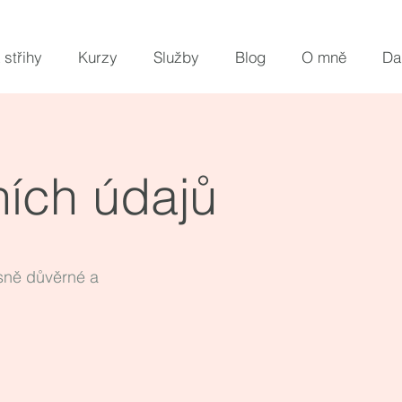
 střihy
Kurzy
Služby
Blog
O mně
Da
ních údajů
ísně důvěrné a