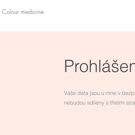
Colour medicine
Prohláše
Vaše data jsou u mne v bezpe
nebudou sdíleny s třetími st