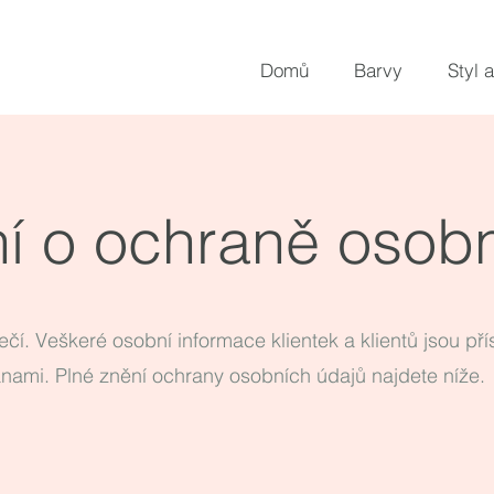
Domů
Barvy
Styl a
ní o ochraně osob
čí. Veškeré osobní informace klientek a klientů jsou př
ranami. Plné znění ochrany osobních údajů najdete níže.