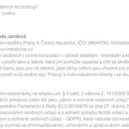
tálních technologií
 cookie
nda Jarošová
ém rejstříku Prahy 4, Česká republika, IČO: 06644783. Kontakt
ur-medicine.cz
.
osobních i online konzultací v oblasti oblékání - klientkám a k
tvořit takový šatník, který jim pomůže vypadat a cítit se skvěl
 barvy jsou pro ně ideální, jaké střihy oděvů jsou vhodné pro tv
ytvořit svůj osobní styl. Pracuji s indicviduálními klienty i se s
ím objednávky ve smyslu ust. § 5 odst. 2 zákona č. 101/2000 S
ích předpisů (dále též jako „zákon o ochraně osobních údajů“)
 Evropského Parlamentu a Rady (EU) 2016/679 ze dne 27. dubna 
 zpracováním osobních údajů a o volném pohybu těchto údajů a 
ení o ochraně osobních údajů – GDPR), které nabude účinnosti
vaný souhlas se shromažďováním, uchováním a zpracováním vaš