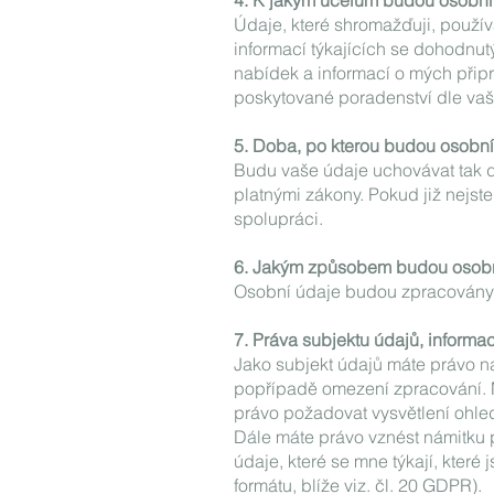
4. K jakým účelům budou osobní
Údaje, které shromažďuji, použív
informací týkajících se dohodnut
nabídek a informací o mých přip
poskytované poradenství dle vaši
5. Doba, po kterou budou osobn
Budu vaše údaje uchovávat tak dl
platnými zákony. Pokud již nejst
spolupráci.
6. Jakým způsobem budou osobn
Osobní údaje budou zpracovány s
7. Práva subjektu údajů, inform
Jako subjekt údajů máte právo n
popřípadě omezení zpracování. M
právo požadovat vysvětlení ohle
Dále máte právo vznést námitku pr
údaje, které se mne týkají, kter
formátu, blíže viz. čl. 20 GDPR).