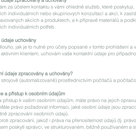
 údaje zpracovány a uchovány
ám za účelem kontaktu s vámi ohledně služeb, které poskytuji, 
ých individuálních nebo skupinových konzultací a akcí, k zasílá
ravovaných akcích a produktech, a k přípravě materiálů a pod
ch individuálních potřeb.
í údaje uchovány
ouho, jak je to nutné pro účely popsané v tomto prohlášení a 
e aktivním klientem, uchovám vaše kontaktní údaje pro případ
í údaje zpracovány a uchovány?
trojově (automatizovaně) prostřednictvím počítačů a počítač
ace a přístup k osobním údajům
a přístup k vašim osobním údajům, máte právo na jejich oprav
áte právo požadovat informaci, jaké osobní údaje jsou zprac
dně zpracování osobních údajů.
oti zpracování, jakož i práva na přenositelnost údajů (tj. práv
é jsem poskytl správci, ve strukturovaném, běžně používaném a s