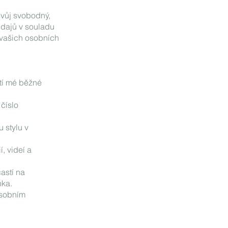
svůj svobodný,
údajů v souladu
 vašich osobních
stí mé běžné
 číslo
 stylu v
, videí a
astí na
nka.
 osobním