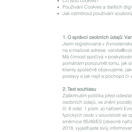
Co jsou cookies?
Používání Cookies a dalších digi
Jak odmítnout používání souborů
1. O správci osobních údajů: Va
Jsem registrovaná v živnostensk
na e-mailové adrese:
vanda@colo
Má činnost spočívá v poskytování 
pomáhám porozumět tomu, jak si vy
klienty společně objevujeme, jaké
postavy a jak najít a pochopit či v
2. Text souhlasu
Zaškrtnutím políčka před odeslán
osobních údajů, ve znění pozdějš
čl. 6 odst. 1 písm. a) nařízení
fyzických osob v souvislosti se
směrnice 95/46/ES (obecné naříz
2018, vyjadřujete svůj informo