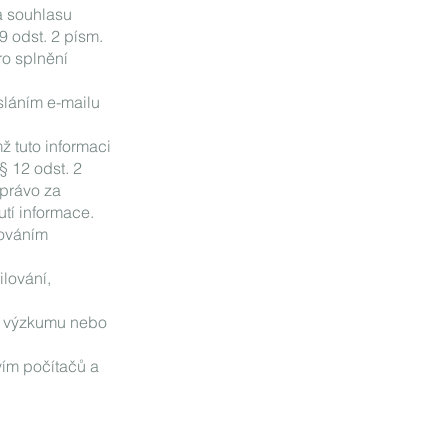
a souhlasu
9 odst. 2 písm.
o splnění
sláním e-mailu
ž tuto informaci
 12 odst. 2
 právo za
tí informace.
cováním
lování,
ho výzkumu nebo
vím počítačů a