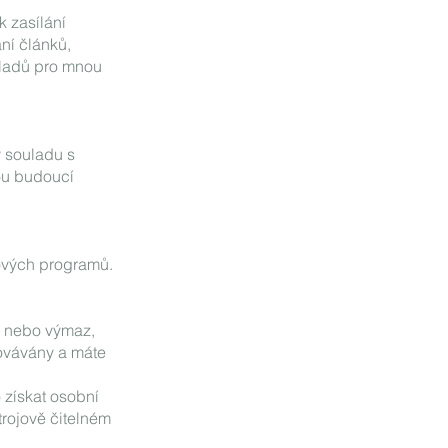
k zasílání
ní článků,
kladů pro mnou
v souladu s
nou budoucí
ových programů.
u nebo výmaz,
ovávány a máte
o získat osobní
trojově čitelném