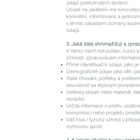
údajů poskytnutých správci.
Účastí na jakékoliv mé konzultac
konkrétní, informovaný a jednoz
s těmito zásadami ochrany soukr
údajů.
3. Jaká data shromažďuji a zpr
V rámci mých konzultací, kurzů a
činnosti, zpracovávám informace,
Přímé identifikační údaje, jako j
Demografické údaje jako věk, poh
Vaše chování, potřeby a preferen
souvislosti se stylovým poradens
Veškerý obsah nebo materiál, kter
obrázků
Určité informace o profilu uložen
komunikaci nebo projektu prostře
Váš hlas / fyzický vzhled v přípa
rozhovoru apod.