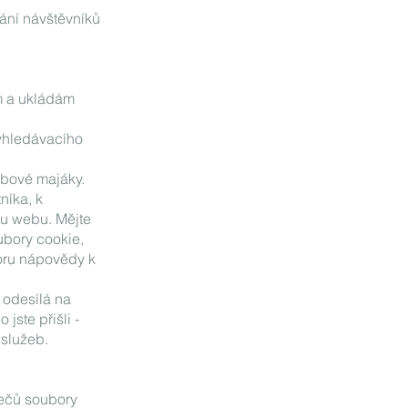
vání návštěvníků
ám a ukládám
vyhledávacího
ebové majáky.
níka, k
vu webu. Mějte
ubory cookie,
oru nápovědy k
 odesílá na
jste přišli -
 služeb.
žečů soubory