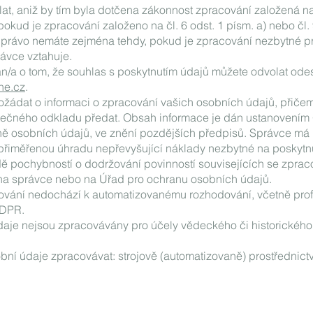
lat, aniž by tím byla dotčena zákonnost zpracování založená n
kud je zpracování založeno na čl. 6 odst. 1 písm. a) nebo čl. 
právo nemáte zejména tehdy, pokud je zpracování nezbytné pr
rávce vztahuje.
án/a o tom, že souhlas s poskytnutím údajů můžete odvolat ode
ne.cz
.
žádat o informaci o zpracování vašich osobních údajů, přičem
ečného odkladu předat. Obsah informace je dán ustanovením §
ně osobních údajů, ve znění pozdějších předpisů. Správce má
přiměřenou úhradu nepřevyšující náklady nezbytné na poskytnu
dě pochybností o dodržování povinností souvisejících se zpra
 na správce nebo na Úřad pro ochranu osobních údajů.
cování nedochází k automatizovanému rozhodování, včetně profi
GDPR.
daje nejsou zpracovávány pro účely vědeckého či historické
bní údaje zpracovávat: strojově (automatizovaně) prostřednict