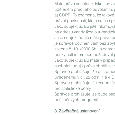
Máte právo souhlas kdykoli odvo
uděleném před jeho odvoláním, po
a) GDPR. To znamená, že takové 
právní povinnosti, která se na sp
Jako subjekt údajů jste informov
na adresu
vanda@colour-medici
Jako subjekt údajů máte právo po
je správce povinen vám bez zbyt
zákona č. 101/2000 Sb., o ochra
poskytnutí informace požadovat 
Jako subjekt údajů máte v přípa
osobních údajů právo obrátit se
Správce prohlašuje, že při zpra
uvedenému v čl. 22 odst. 1 a 4 
Správce prohlašuje, že osobní ú
pro statistické účely.
Správce prohlašuje, že bude oso
počítačových programů.
8. Závěrečná ustanovení