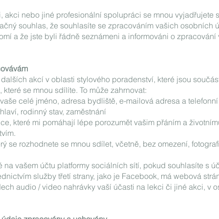
i, akci nebo jiné profesionální spolupráci se mnou vyjadřujete 
načný souhlas, že souhlasíte se zpracováním vašich osobních 
omí a že jste byli řádně seznámeni a informováni o zpracování
acovávám
 dalších akcí v oblasti stylového poradenství, které jsou součá
 které se mnou sdílíte. To může zahrnovat:
e vaše celé jméno, adresa bydliště, e-mailová adresa a telefonní
laví, rodinný stav, zaměstnání
ce, které mi pomáhají lépe porozumět vašim přáním a životnímu
tvím.
ý se rozhodnete se mnou sdílet, včetně, bez omezení, fotografií
é na vašem účtu platformy sociálních sítí, pokud souhlasíte s úč
dnictvím služby třetí strany, jako je Facebook, má webová strá
dech audio / video nahrávky vaší účasti na lekci či jiné akci, v