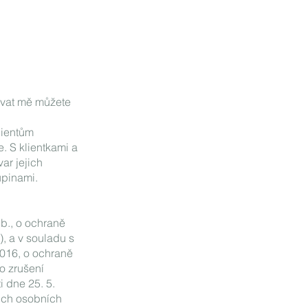
ovat mě můžete
lientům
e. S klientkami a
ar jejich
kupinami.
b., o ochraně
, a v souladu s
2016, o ochraně
o zrušení
 dne 25. 5.
ich osobních