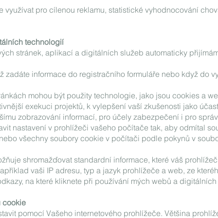
e využívat pro cílenou reklamu, statistické vyhodnocování cho
tálních technologií
ch stránek, aplikací a digitálních služeb automaticky přijím
ž zadáte informace do registračního formuláře nebo když do 
ánkách mohou být použity technologie, jako jsou cookies a w
ivnější exekuci projektů, k vylepšení vaší zkušenosti jako účast
jšímu zobrazování informací, pro účely zabezpečení i pro sprá
vit nastavení v prohlížeči vašeho počítače tak, aby odmítal so
 nebo všechny soubory cookie v počítači podle pokynů v soub
ožňuje shromažďovat standardní informace, které váš prohlížeč
příklad vaši IP adresu, typ a jazyk prohlížeče a web, ze kterého 
odkazy, na které kliknete při používání mých webů a digitálních
 cookie
stavit pomocí Vašeho internetového prohlížeče. Většina prohlí